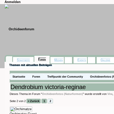
Anmelden
Foren
Startseite
Medien
Events
Galerie
Themen mit aktuellen Beiträgen
Startseite
Foren
Treffpunkt der Community
Orchideenfotos (
Dendrobium victoria-reginae
Dieses Thema im Forum "
Orchideenfotos (Naturformen)
" wurde erstellt von
Vira
Seite 2 von 2
< Zurück
1
2
Orchimatze
Guest