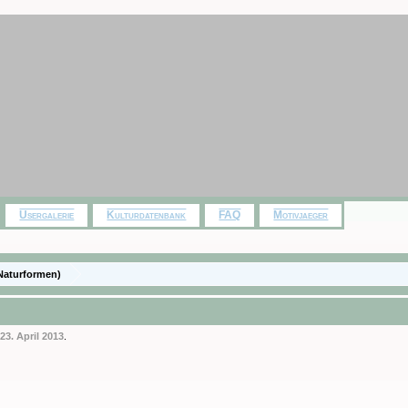
Usergalerie
Kulturdatenbank
FAQ
Motivjaeger
Naturformen)
,
23. April 2013
.