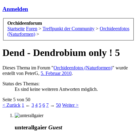
Anmelden
Orchideenforum
Startseite
Foren
>
Treffpunkt der Community
>
Orchideenfotos
(Naturformen)
>
Dend -
Dendrobium only ! 5
Dieses Thema im Forum "
Orchideenfotos (Naturformen)
" wurde
erstellt von
PeterG
,
5. Februar 2010
.
Status des Themas:
Es sind keine weiteren Antworten möglich.
Seite 5 von 50
< Zurück
1
←
3
4
5
6
7
→
50
Weiter >
unterallgaier
Guest