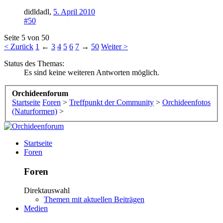
didldadl
,
5. April 2010
#50
Seite 5 von 50
< Zurück
1
←
3
4
5
6
7
→
50
Weiter >
Status des Themas:
Es sind keine weiteren Antworten möglich.
Orchideenforum
Startseite
Foren
>
Treffpunkt der Community
>
Orchideenfotos
(Naturformen)
>
Startseite
Foren
Foren
Direktauswahl
Themen mit aktuellen Beiträgen
Medien