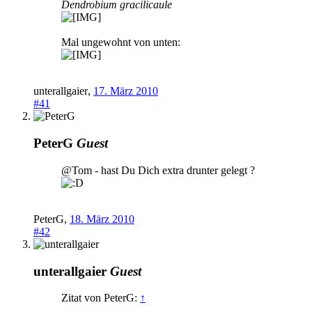
Dendrobium gracilicaule
Mal ungewohnt von unten:
unterallgaier
,
17. März 2010
#41
PeterG
Guest
@Tom - hast Du Dich extra drunter gelegt ?
PeterG
,
18. März 2010
#42
unterallgaier
Guest
Zitat von PeterG:
↑