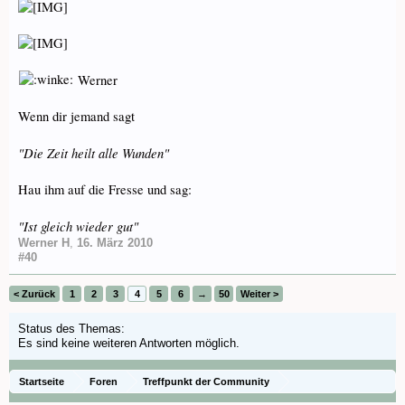
Werner
Wenn dir jemand sagt
"Die Zeit heilt alle Wunden"
Hau ihm auf die Fresse und sag:
"Ist gleich wieder gut"
Werner H
,
16. März 2010
#40
< Zurück
1
2
3
4
5
6
→
50
Weiter >
Status des Themas:
Es sind keine weiteren Antworten möglich.
Startseite
Foren
Treffpunkt der Community
Orchideenfotos (Naturformen)