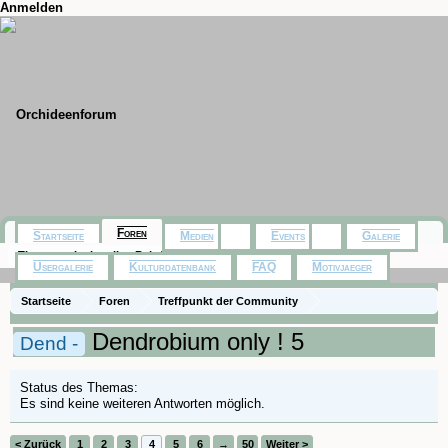
Anmelden
Foren
Startseite
Medien
Events
Galerie
Themen mit aktuellen Beiträgen
Usergalerie
Kulturdatenbank
FAQ
Motivjaeger
Startseite
Foren
Treffpunkt der Community
Orchideenfotos (Naturformen)
Dendrobium only ! 5
Dend -
Status des Themas:
Es sind keine weiteren Antworten möglich.
< Zurück
1
2
3
4
5
6
→
50
Weiter >