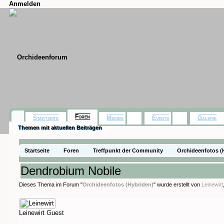
Anmelden
Foren
Startseite
Medien
Events
Galerie
Themen mit aktuellen Beiträgen
Startseite
Foren
Treffpunkt der Community
Orchideenfotos (
Dendrobium Nobile
Dieses Thema im Forum "
Orchideenfotos (Hybriden)
" wurde erstellt von
Leinewirt
Leinewirt
Guest