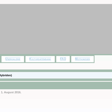
Usergalerie
Kulturdatenbank
FAQ
Motivjaeger
Hybriden)
,
1. August 2016
.