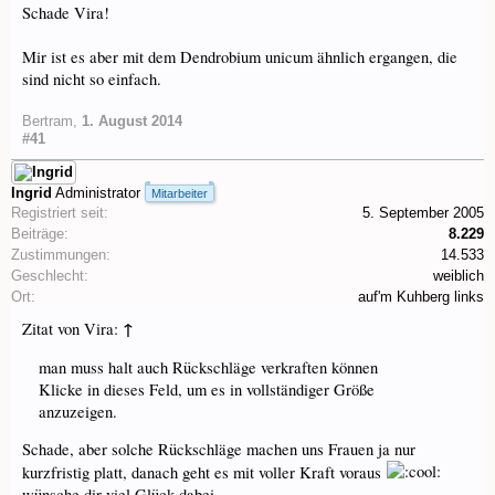
Schade Vira!
Mir ist es aber mit dem Dendrobium unicum ähnlich ergangen, die
sind nicht so einfach.
Bertram
,
1. August 2014
#41
Ingrid
Administrator
Mitarbeiter
Registriert seit:
5. September 2005
Beiträge:
8.229
Zustimmungen:
14.533
Geschlecht:
weiblich
Ort:
auf'm Kuhberg links
↑
Zitat von Vira:
man muss halt auch Rückschläge verkraften können
Klicke in dieses Feld, um es in vollständiger Größe
anzuzeigen.
Schade, aber solche Rückschläge machen uns Frauen ja nur
kurzfristig platt, danach geht es mit voller Kraft voraus
wünsche dir viel Glück dabei.