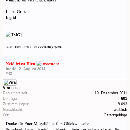
Liebe Grüße,
Ingrid
www.motivjaeger.eu
Fotos ... Fotos ... Fotos ... auf
Neid frisst Hirn
Ingrid
,
2. August 2014
#42
Vira
Leser
Registriert seit:
19. Dezember 2011
Beiträge:
601
Zustimmungen:
8.093
Geschlecht:
weiblich
Ort:
Osterzgebirge
Danke für Euer Mitgefühl u. fürs Glückwünschen.
So schnell lasse ich mich nicht entmutigen, versuche erst mal, die