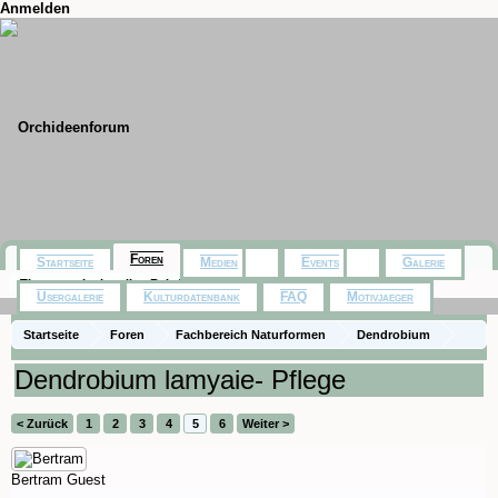
Anmelden
Foren
Startseite
Medien
Events
Galerie
Themen mit aktuellen Beiträgen
Usergalerie
Kulturdatenbank
FAQ
Motivjaeger
Startseite
Foren
Fachbereich Naturformen
Dendrobium
Dendrobium lamyaie- Pflege
< Zurück
1
2
3
4
5
6
Weiter >
Bertram
Guest