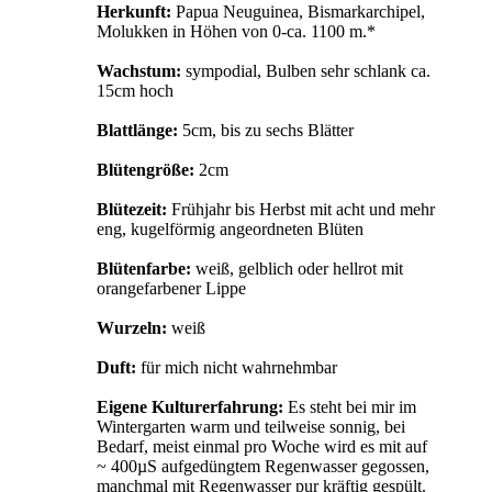
Herkunft:
Papua Neuguinea, Bismarkarchipel,
Molukken in Höhen von 0-ca. 1100 m.*
Wachstum:
sympodial, Bulben sehr schlank ca.
15cm hoch
Blattlänge:
5cm, bis zu sechs Blätter
Blütengröße:
2cm
Blütezeit:
Frühjahr bis Herbst mit acht und mehr
eng, kugelförmig angeordneten Blüten
Blütenfarbe:
weiß, gelblich oder hellrot mit
orangefarbener Lippe
Wurzeln:
weiß
Duft:
für mich nicht wahrnehmbar
Eigene Kulturerfahrung:
Es steht bei mir im
Wintergarten warm und teilweise sonnig, bei
Bedarf, meist einmal pro Woche wird es mit auf
~ 400µS aufgedüngtem Regenwasser gegossen,
manchmal mit Regenwasser pur kräftig gespült.