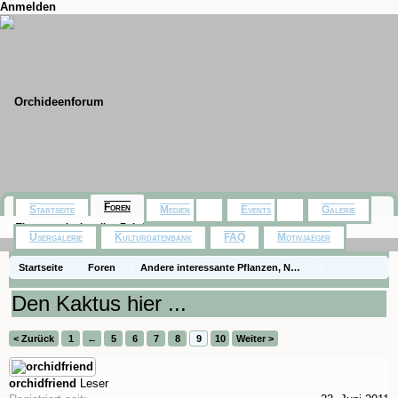
Anmelden
Foren
Startseite
Medien
Events
Galerie
Themen mit aktuellen Beiträgen
Usergalerie
Kulturdatenbank
FAQ
Motivjaeger
Startseite
Foren
Andere interessante Pflanzen, Naturfotos, Ausflüge
Zimmerpflanzen
Den Kaktus hier ...
< Zurück
1
←
5
6
7
8
9
10
Weiter >
orchidfriend
Leser