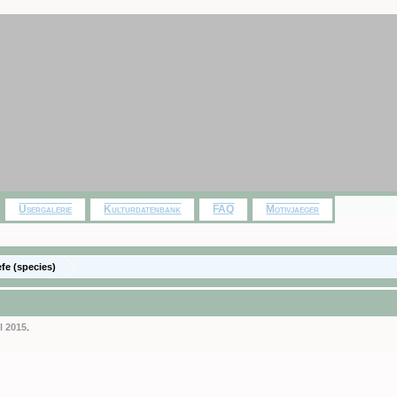
Usergalerie
Kulturdatenbank
FAQ
Motivjaeger
efe (species)
il 2015
.