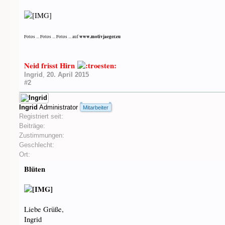
www.motivjaeger.eu
Fotos ... Fotos ... Fotos ... auf
Neid frisst Hirn
Ingrid
,
20. April 2015
#2
Ingrid
Administrator
Mitarbeiter
Registriert seit:
Beiträge:
Zustimmungen:
Geschlecht:
Ort:
Blüten
Liebe Grüße,
Ingrid