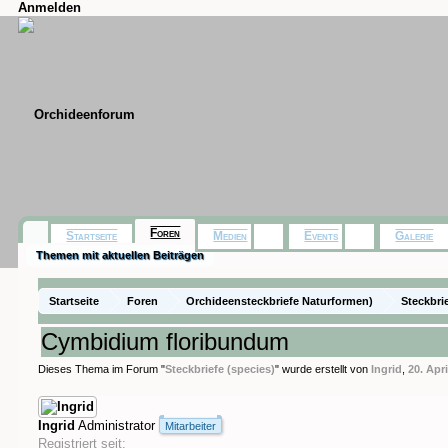
Anmelden
Foren
Startseite
Medien
Events
Galerie
Themen mit aktuellen Beiträgen
Startseite
Foren
Orchideensteckbriefe Naturformen)
Steckbri
Cymbidium floribundum
Dieses Thema im Forum "
Steckbriefe (species)
" wurde erstellt von
Ingrid
,
20. Apr
Ingrid
Administrator
Mitarbeiter
Registriert seit: