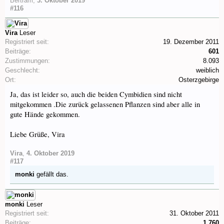
Bertram
,
3. Oktober 2019
#116
Vira
Leser
Registriert seit:
19. Dezember 2011
Beiträge:
601
Zustimmungen:
8.093
Geschlecht:
weiblich
Ort:
Osterzgebirge
Ja, das ist leider so, auch die beiden Cymbidien sind nicht
mitgekommen .Die zurück gelassenen Pflanzen sind aber alle in
gute Hände gekommen.
Liebe Grüße, Vira
Vira
,
4. Oktober 2019
#117
monki
gefällt das.
monki
Leser
Registriert seit:
31. Oktober 2011
Beiträge:
1.760