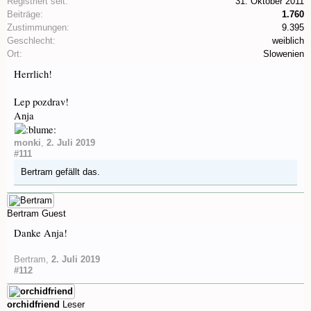
Registriert seit:
31. Oktober 2011
Beiträge:
1.760
Zustimmungen:
9.395
Geschlecht:
weiblich
Ort:
Slowenien
Herrlich!
Lep pozdrav!
Anja
monki
,
2. Juli 2019
#111
Bertram
gefällt das.
Bertram
Guest
Danke Anja!
Bertram
,
2. Juli 2019
#112
orchidfriend
Leser