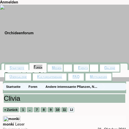
Anmelden
Foren
Startseite
Medien
Events
Galerie
Themen mit aktuellen Beiträgen
Usergalerie
Kulturdatenbank
FAQ
Motivjaeger
Startseite
Foren
Andere interessante Pflanzen, Naturfotos, Ausflüge
Zimmerpflanzen
Clivia
< Zurück
1
←
7
8
9
10
11
12
monki
Leser