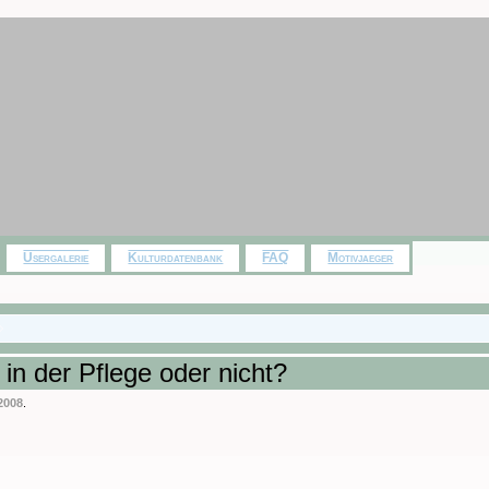
Usergalerie
Kulturdatenbank
FAQ
Motivjaeger
 in der Pflege oder nicht?
2008
.