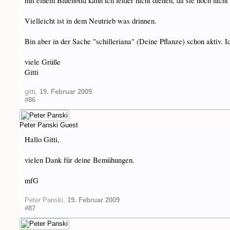
mit einem Blüenbild kann ich leider nicht dienen, da sie noch nicht 
Vielleicht ist in dem Neutrieb was drinnen.
Bin aber in der Sache "schilleriana" (Deine Pflanze) schon aktiv. I
viele Grüße
Gitti
gitti
,
19. Februar 2009
#86
Peter Panski
Guest
Hallo Gitti,
vielen Dank für deine Bemühungen.
mfG
Peter Panski
,
19. Februar 2009
#87