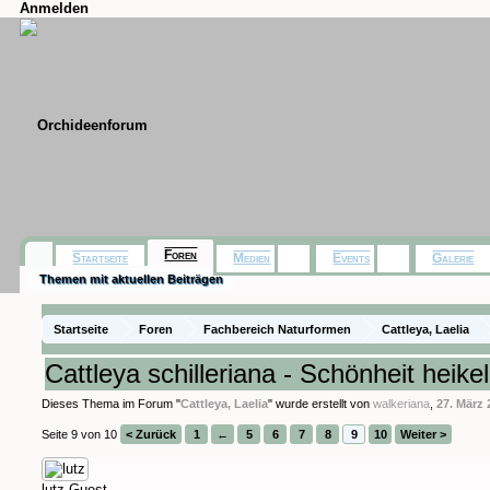
Anmelden
Foren
Startseite
Medien
Events
Galerie
Themen mit aktuellen Beiträgen
Startseite
Foren
Fachbereich Naturformen
Cattleya, Laelia
Cattleya schilleriana - Schönheit heikel
Dieses Thema im Forum "
Cattleya, Laelia
" wurde erstellt von
walkeriana
,
27. März 
Seite 9 von 10
< Zurück
1
←
5
6
7
8
9
10
Weiter >
lutz
Guest