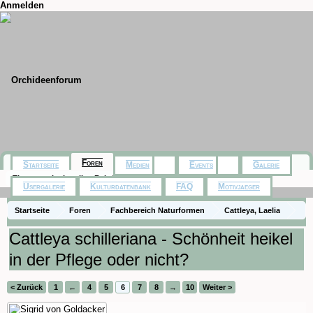
Anmelden
Foren
Startseite
Medien
Events
Galerie
Themen mit aktuellen Beiträgen
Usergalerie
Kulturdatenbank
FAQ
Motivjaeger
Startseite
Foren
Fachbereich Naturformen
Cattleya, Laelia
Cattleya schilleriana - Schönheit heikel
in der Pflege oder nicht?
< Zurück
1
←
4
5
6
7
8
→
10
Weiter >