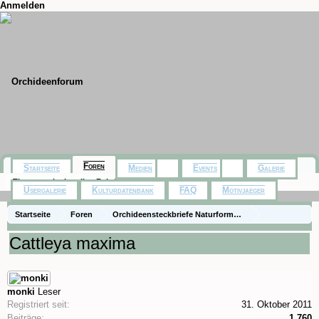
Anmelden
Foren
Startseite
Medien
Events
Galerie
Themen mit aktuellen Beiträgen
Usergalerie
Kulturdatenbank
FAQ
Motivjaeger
Startseite
Foren
Orchideensteckbriefe Naturformen)
Steckbriefe (species)
Cattleya maxima
monki
Leser
Registriert seit:
31. Oktober 2011
Beiträge:
1.760