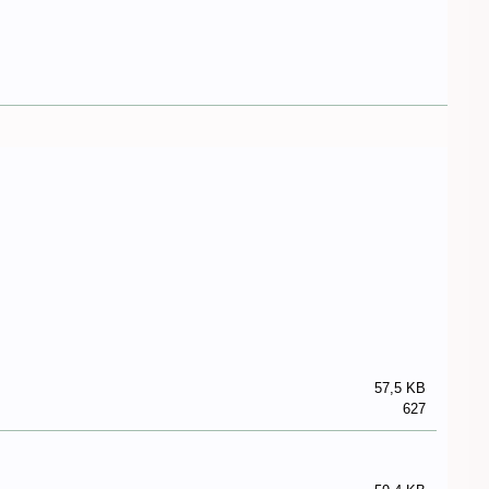
57,5 KB
627