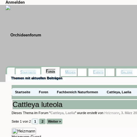
Anmelden
Foren
Startseite
Medien
Events
Galerie
Themen mit aktuellen Beiträgen
Startseite
Foren
Fachbereich Naturformen
Cattleya, Laelia
Cattleya luteola
Dieses Thema im Forum "
Cattleya, Laelia
" wurde erstellt von
Heizmann
,
3. März 2
Seite 1 von 2
1
2
Weiter >
Heizmann
Guest