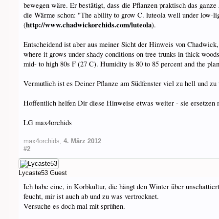
bewegen wäre. Er bestätigt, dass die Pflanzen praktisch das ganze
die Wärme schon: "The ability to grow C. luteola well under low-li
http://www.chadwickorchids.com/luteola
(
).
Entscheidend ist aber aus meiner Sicht der Hinweis von Chadwick, 
where it grows under shady conditions on tree trunks in thick woods
mid- to high 80s F (27 C). Humidity is 80 to 85 percent and the pla
Vermutlich ist es Deiner Pflanze am Südfenster viel zu hell und zu 
Hoffentlich helfen Dir diese Hinweise etwas weiter - sie ersetzen 
LG max4orchids
max4orchids
,
4. März 2012
#2
Lycaste53
Guest
Ich habe eine, in Korbkultur, die hängt den Winter über unschattier
feucht, mir ist auch ab und zu was vertrocknet.
Versuche es doch mal mit sprühen.