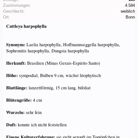
Zustimmungen:
4.584
Geschlecht:
weiblich
Ort:
Bonn
Cattleya harpophylla
Synonym:
Laelia harpophylla, Hoffmannseggella harpophylla,
Sophronitis harpophylla, Dungsia harpophylla
Herkunft:
Brasilien (Minas Gerais-Espirito Santo)
Höhe:
sympodial, Bulben 9 cm, wächst litophytisch
Blattlänge:
lanzettförmig, 15 cm lang, bifoliat
Blütengröße:
4 cm
Wurzeln:
sehr fein
Duft:
konnte ich nicht feststellen
Eigene Kulturerfahrung:
sie steht getopft im Tontöpfchen in