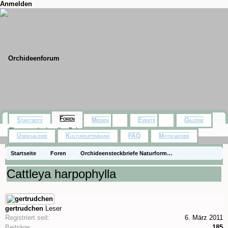
Anmelden
Foren
Startseite
Medien
Events
Galerie
Themen mit aktuellen Beiträgen
Usergalerie
Kulturdatenbank
FAQ
Motivjaeger
Startseite
Foren
Orchideensteckbriefe Naturformen)
Steckbriefe (species)
Cattleya harpophylla
gertrudchen
Leser
Registriert seit:
6. März 2011
Beiträge:
185