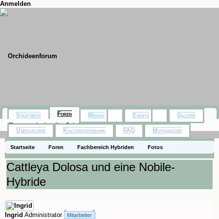
Anmelden
Foren
Startseite
Medien
Events
Galerie
Themen mit aktuellen Beiträgen
Usergalerie
Kulturdatenbank
FAQ
Motivjaeger
Startseite
Foren
Fachbereich Hybriden
Fotos
Cattleya Dolosa und eine Nobile-
Hybride
Ingrid
Administrator
Mitarbeiter