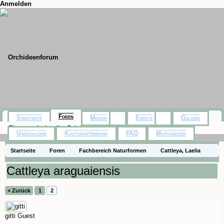
Anmelden
Foren
Startseite
Medien
Events
Galerie
Themen mit aktuellen Beiträgen
Usergalerie
Kulturdatenbank
FAQ
Motivjaeger
Startseite
Foren
Fachbereich Naturformen
Cattleya, Laelia
Cattleya araguaiensis
< Zurück
1
2
gitti
Guest