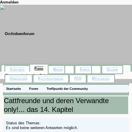
Anmelden
Foren
Startseite
Medien
Events
Galerie
Themen mit aktuellen Beiträgen
Usergalerie
Kulturdatenbank
FAQ
Motivjaeger
Startseite
Foren
Treffpunkt der Community
Orchideenfotos (Hybriden)
Cattfreunde und deren Verwandte
only!... das 14. Kapitel
Status des Themas:
Es sind keine weiteren Antworten möglich.