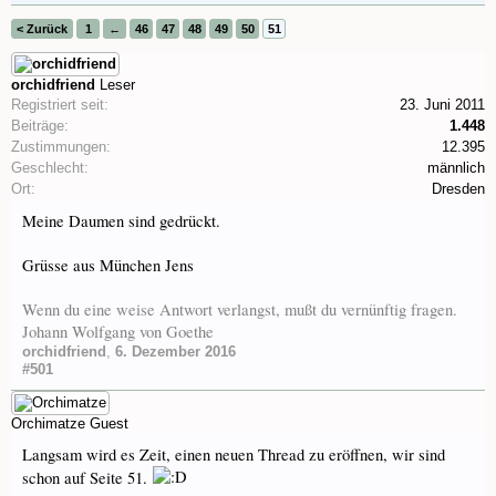
< Zurück
1
←
46
47
48
49
50
51
orchidfriend
Leser
Registriert seit:
23. Juni 2011
Beiträge:
1.448
Zustimmungen:
12.395
Geschlecht:
männlich
Ort:
Dresden
Meine Daumen sind gedrückt.
Grüsse aus München Jens
Wenn du eine weise Antwort verlangst, mußt du vernünftig fragen.
Johann Wolfgang von Goethe
orchidfriend
,
6. Dezember 2016
#501
Orchimatze
Guest
Langsam wird es Zeit, einen neuen Thread zu eröffnen, wir sind
schon auf Seite 51.