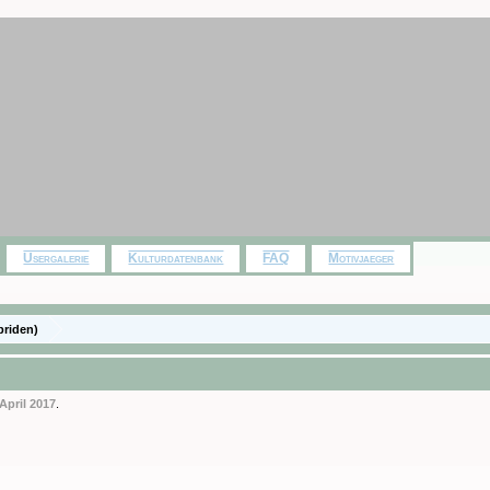
Usergalerie
Kulturdatenbank
FAQ
Motivjaeger
briden)
 April 2017
.