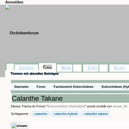
Anmelden
Foren
Startseite
Medien
Events
Galerie
Themen mit aktuellen Beiträgen
Startseite
Foren
Fachbereich Erdorchideen
Erdorchideen (Hy
Calanthe Takane
Dieses Thema im Forum "
Erdorchideen (Hybriden)
" wurde erstellt von
sinam
,
29.
Schlagworte:
calanthe
calanthe hybrid
calanthe takane