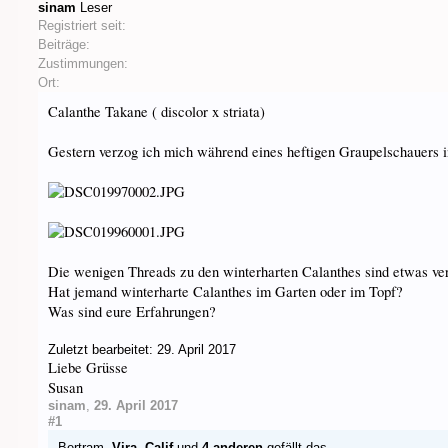
sinam
Leser
Registriert seit:
Beiträge:
Zustimmungen:
Ort:
Calanthe Takane ( discolor x striata)
Gestern verzog ich mich während eines heftigen Graupelschauers i
Die wenigen Threads zu den winterharten Calanthes sind etwas vers
Hat jemand winterharte Calanthes im Garten oder im Topf?
Was sind eure Erfahrungen?
Zuletzt bearbeitet:
29. April 2017
Liebe Grüsse
Susan
sinam
,
29. April 2017
#1
Bertram
,
Vira
,
Calif
und
4 anderen
gefällt das.