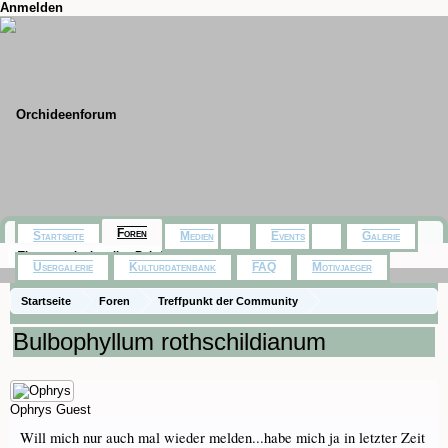
Anmelden
Foren
Startseite
Medien
Events
Galerie
Themen mit aktuellen Beiträgen
Usergalerie
Kulturdatenbank
FAQ
Motivjaeger
Startseite
Foren
Treffpunkt der Community
Orchideenfotos (Naturformen)
Bulbophyllum rothschildianum
Ophrys
Guest
Will mich nur auch mal wieder melden...habe mich ja in letzter Zeit