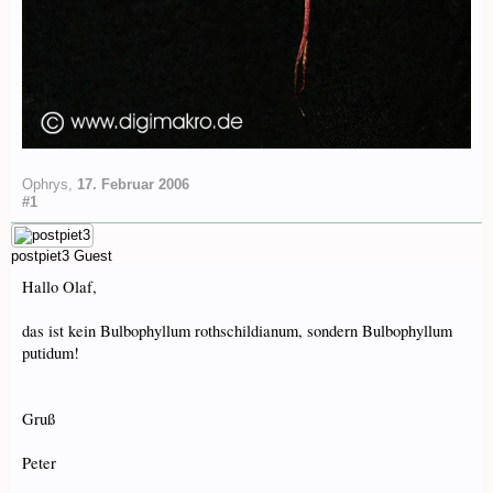
Ophrys
,
17. Februar 2006
#1
postpiet3
Guest
Hallo Olaf,
das ist kein Bulbophyllum rothschildianum, sondern Bulbophyllum
putidum!
Gruß
Peter