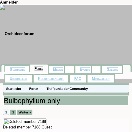
Anmelden
Foren
Startseite
Medien
Events
Galerie
Themen mit aktuellen Beiträgen
Usergalerie
Kulturdatenbank
FAQ
Motivjaeger
Startseite
Foren
Treffpunkt der Community
Orchideenfotos (Hybriden)
Bulbophyllum only
1
2
Weiter >
Deleted member 7188
Guest