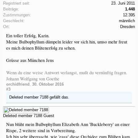
Registriert seit:
23. Juni 2011
Beiträge:
1.448
Zustimmungen:
12.395
Geschlecht:
männlich
Ort:
Dresden
Ein toller Erfolg, Karin.
Meine Bulbophyllum dümpeln leider vor sich hin, umso mehr freut
es mich deinen Blütenerfolg zu sehen.
Grüsse aus München Jens
Wenn du eine weise Antwort verlangst, mußt du vernünftig fragen.
Johann Wolfgang von Goethe
orchidfriend
,
30. Oktober 2016
#3
Deleted member 7188
gefällt das.
Deleted member 7188
Guest
Nun blüht mein Bulbophyllum Elizabeth Ann 'Buckleberry' an einer
Rispe, 2 weitere sind in Vorbereitung.
Ich bin sehr überrascht, wie 'easy' diese Orchidee zum Blühen kam.