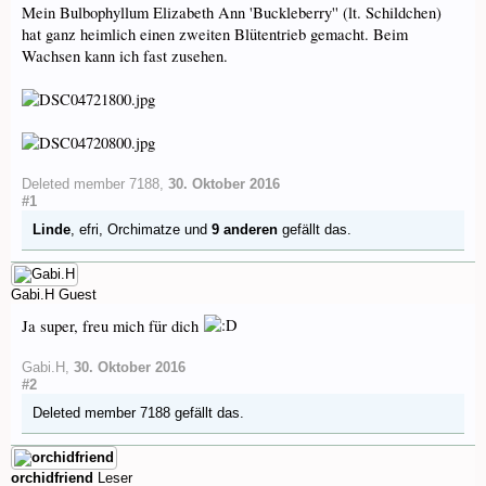
Mein Bulbophyllum Elizabeth Ann 'Buckleberry'' (lt. Schildchen)
hat ganz heimlich einen zweiten Blütentrieb gemacht. Beim
Wachsen kann ich fast zusehen.
Deleted member 7188
,
30. Oktober 2016
#1
Linde
,
efri
,
Orchimatze
und
9 anderen
gefällt das.
Gabi.H
Guest
Ja super, freu mich für dich
Gabi.H
,
30. Oktober 2016
#2
Deleted member 7188
gefällt das.
orchidfriend
Leser