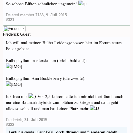
So schöne Blüten schmücken ungemein!
Deleted member 7188
,
9. Juli 2015
#321
Frederick
Guest
Ich will mal meinen Bulbo-Leidensgenossen hier im Forum neues
Feuer geben:
Bulbophyllum mastersianum (bricht bald auf):
Bulbophyllum Ann Buckleberry (die zweite):
Ick freu mir
Vor 2,5 Jahren hatte ich mir nicht erträumt, auch
nur eine Baumarkthybride zum blühen zu kriegen und dann geht
alles so schnell und man hat keinen Platz mehr
Frederick
,
31. Juli 2015
#322
Lepturusvanda
,
Karin1981
,
orchidfriend
und
5 anderen
gefällt