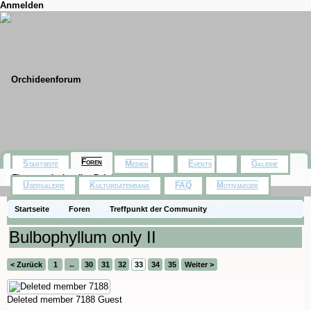
Anmelden
Foren
Startseite
Medien
Events
Galerie
Themen mit aktuellen Beiträgen
Usergalerie
Kulturdatenbank
FAQ
Motivjaeger
Startseite
Foren
Treffpunkt der Community
Orchideenfotos (Naturformen)
Bulbophyllum only II
< Zurück
1
←
30
31
32
33
34
35
Weiter >
Deleted member 7188
Guest