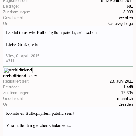
Registriert seit:
19. Dezember 2011
Beiträge:
601
Zustimmungen:
8.093
Geschlecht:
weiblich
Ort:
Osterzgebirge
Es sieht aus wie Bulbophyllum patella, sehr schön.
Liebe Grüße, Vira
Vira
,
6. April 2015
#311
orchidfriend
Leser
Registriert seit:
23. Juni 2011
Beiträge:
1.448
Zustimmungen:
12.395
Geschlecht:
männlich
Ort:
Dresden
Könnte es Bulbophyllum patella sein?
Vira hatte den gleichen Gedanken...