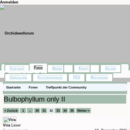
Anmelden
Foren
Startseite
Medien
Events
Galerie
Themen mit aktuellen Beiträgen
Usergalerie
Kulturdatenbank
FAQ
Motivjaeger
Startseite
Foren
Treffpunkt der Community
Orchideenfotos (Naturformen)
Bulbophyllum only II
< Zurück
1
←
30
31
32
33
34
35
Weiter >
Vira
Leser