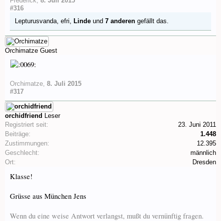
Frederick
,
8. Juli 2015
#316
Lepturusvanda
,
efri
,
Linde
und
7 anderen
gefällt das.
Orchimatze
Guest
Orchimatze
,
8. Juli 2015
#317
orchidfriend
Leser
Registriert seit:
23. Juni 2011
Beiträge:
1.448
Zustimmungen:
12.395
Geschlecht:
männlich
Ort:
Dresden
Klasse!
Grüsse aus München Jens
Wenn du eine weise Antwort verlangst, mußt du vernünftig fragen.