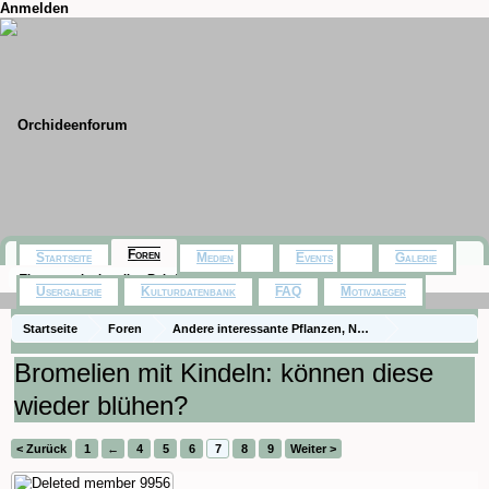
Anmelden
Foren
Startseite
Medien
Events
Galerie
Themen mit aktuellen Beiträgen
Usergalerie
Kulturdatenbank
FAQ
Motivjaeger
Startseite
Foren
Andere interessante Pflanzen, Naturfotos, Ausflüge
Zimmerpflanzen
Bromelien mit Kindeln: können diese
wieder blühen?
< Zurück
1
←
4
5
6
7
8
9
Weiter >