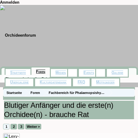
Anmelden
Foren
Startseite
Medien
Events
Galerie
Themen mit aktuellen Beiträgen
Usergalerie
Kulturdatenbank
FAQ
Motivjaeger
Startseite
Foren
Fachbereich für Phalaenopsishybriden aus Baumarkt,
Die Gattung Phalaenopsis
Fragen zur Pflege
Blutiger Anfänger und die erste(n)
Orchidee(n) - brauche Rat
1
2
3
Weiter >