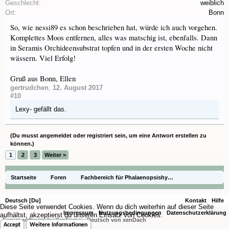
Geschlecht:
weiblich
Ort:
Bonn
So, wie nessi89 es schon beschrieben hat, würde ich auch vorgehen.
Komplettes Moos entfernen, alles was matschig ist, ebenfalls. Dann
in Seramis Orchideensubstrat topfen und in der ersten Woche nicht
wässern. Viel Erfolg!
Gruß aus Bonn, Ellen
gertrudchen
,
12. August 2017
#10
Lexy-
gefällt das.
(Du musst angemeldet oder registriert sein, um eine Antwort erstellen zu
können.)
1
2
3
Weiter >
Startseite
Foren
Fachbereich für Phalaenopsishybriden aus Baumarkt,
Die Gattung Phalaenopsis
Fragen zur Pflege
Deutsch [Du]
Kontakt
Hilfe
Diese Seite verwendet Cookies. Wenn du dich weiterhin auf dieser Seite
Impressum
Nutzungsbedingungen
Datenschutzerklärung
aufhältst, akzeptierst du unseren Einsatz von Cookies.
Forum software by XenForo
-
Deutsch von xenDach
®
Accept
Weitere Informationen