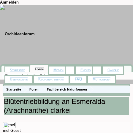
Anmelden
Foren
Startseite
Medien
Events
Galerie
Themen mit aktuellen Beiträgen
Usergalerie
Kulturdatenbank
FAQ
Motivjaeger
Startseite
Foren
Fachbereich Naturformen
Rund um die Pflege
Blütentriebbildung an Esmeralda
(Arachnanthe) clarkei
mel
Guest