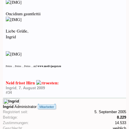
Oncidium gauntlettii
Liebe Grüße,
Ingrid
www.motivjaeger.eu
Fotos ... Fotos ... Fotos ... auf
Neid frisst Hirn
Ingrid
,
7. August 2009
#34
Ingrid
Administrator
Mitarbeiter
Registriert seit:
5. September 2005
Beiträge:
8.229
Zustimmungen:
14.533
Geschlecht:
weiblich