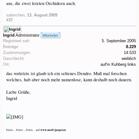
aus, die zwei letzten Orchideen auch.
sabinchen
,
13. August 2009
#37
Ingrid
Administrator
Mitarbeiter
Registriert seit:
5. September 2005
Beiträge:
8.229
Zustimmungen:
14.533
Geschlecht:
weiblich
Ort:
auf'm Kuhberg links
das vorletzte ist glaub ich ein seltenes Dendro. Muß mal forschen
welches, hab aber noch mehr namenlose, kann deshalb noch dauern.
Liebe Grüße,
Ingrid
www.motivjaeger.eu
Fotos ... Fotos ... Fotos ... auf