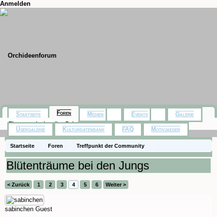
Anmelden
Foren
Startseite
Medien
Events
Galerie
Themen mit aktuellen Beiträgen
Usergalerie
Kulturdatenbank
FAQ
Motivjaeger
Startseite
Foren
Treffpunkt der Community
Orchideenfotos (Naturformen)
Blütenträume bei den Jungs
< Zurück
1
2
3
4
5
6
Weiter >
sabinchen
Guest