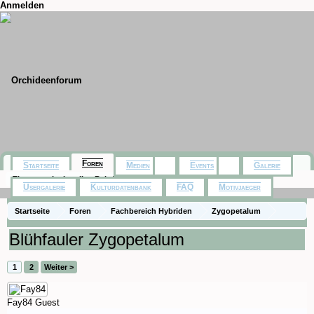
Anmelden
Foren
Startseite
Medien
Events
Galerie
Themen mit aktuellen Beiträgen
Usergalerie
Kulturdatenbank
FAQ
Motivjaeger
Startseite
Foren
Fachbereich Hybriden
Zygopetalum
Blühfauler Zygopetalum
1
2
Weiter >
Fay84
Guest