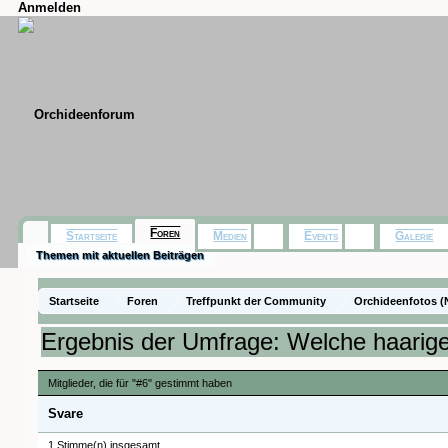
Anmelden
Foren
Startseite
Medien
Events
Galerie
Themen mit aktuellen Beiträgen
Startseite
Foren
Treffpunkt der Community
Orchideenfotos (
Ergebnis der Umfrage: Welche haarige
Mitglieder, die für "#6" gestimmt haben
Svare
1 Stimme(n) insgesamt.