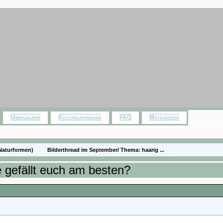
Usergalerie
Kulturdatenbank
FAQ
Motivjaeger
Naturformen)
Bilderthread im September/ Thema: haarig ...
 gefällt euch am besten?