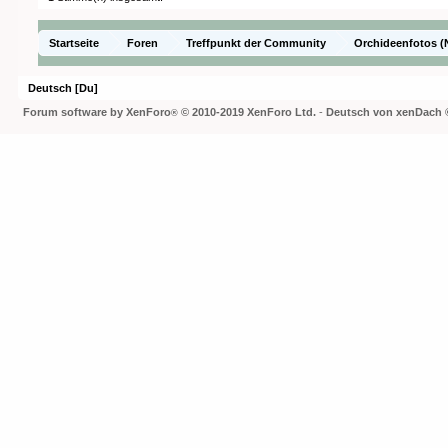
Startseite
Foren
Treffpunkt der Community
Orchideenfotos (
Deutsch [Du]
Forum software by XenForo
© 2010-2019 XenForo Ltd.
-
Deutsch von xenDach
®