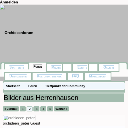
Anmelden
Foren
Startseite
Medien
Events
Galerie
Themen mit aktuellen Beiträgen
Usergalerie
Kulturdatenbank
FAQ
Motivjaeger
Startseite
Foren
Treffpunkt der Community
Orchideenfotos (Naturformen)
Bilder aus Herrenhausen
< Zurück
1
2
3
4
5
Weiter >
orchideen_peter
Guest