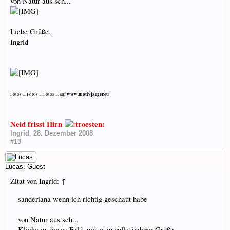
von Natur aus sch...
Liebe Grüße,
Ingrid
www.motivjaeger.eu
Fotos ... Fotos ... Fotos ... auf
Neid frisst Hirn
Ingrid
,
28. Dezember 2008
#13
Lucas.
Guest
↑
Zitat von Ingrid:
sanderiana wenn ich richtig geschaut habe
von Natur aus sch...
Klicke in dieses Feld, um es in vollständiger Größe