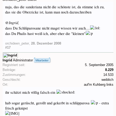
naja, das die sanderiana nicht die schönste ist, da stimme ich zu,
das sie die Oberzicke ist, kann man noch dazuschreiben
Ingrid,
@
dass Du Schlüparosane nicht magst wissen wir auch....
das Du Phalis hast weiß ich, aber eher die "kleinen"
orchideen_peter
,
28. Dezember 2008
#17
Ingrid
Administrator
Mitarbeiter
Registriert seit:
5. September 2005
Beiträge:
8.229
Zustimmungen:
14.533
Geschlecht:
weiblich
Ort:
auf'm Kuhberg links
ihr schätzt mich völlig falsch ein
hab sogar gerüscht, gerollt und gekerbt in schlüpparosa
- extra
frisch geknipst