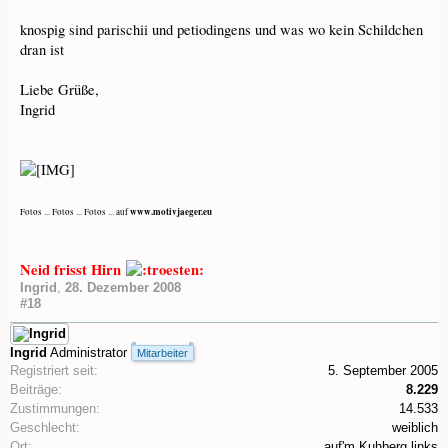
knospig sind parischii und petiodingens und was wo kein Schildchen
dran ist
Liebe Grüße,
Ingrid
www.motivjaeger.eu
Fotos ... Fotos ... Fotos ... auf
Neid frisst Hirn
Ingrid
,
28. Dezember 2008
#18
Ingrid
Administrator
Mitarbeiter
Registriert seit:
5. September 2005
Beiträge:
8.229
Zustimmungen:
14.533
Geschlecht:
weiblich
Ort:
auf'm Kuhberg links