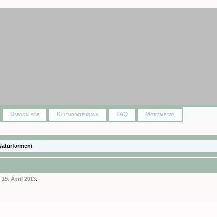
Usergalerie
Kulturdatenbank
FAQ
Motivjaeger
Naturformen)
,
19. April 2013
.