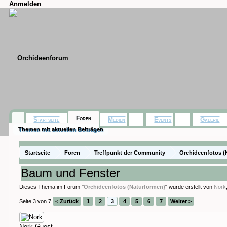
Anmelden
Foren
Startseite
Medien
Events
Galerie
Themen mit aktuellen Beiträgen
Startseite
Foren
Treffpunkt der Community
Orchideenfotos (
Baum und Fenster
Dieses Thema im Forum "
Orchideenfotos (Naturformen)
" wurde erstellt von
Nork
Seite 3 von 7
< Zurück
1
2
3
4
5
6
7
Weiter >
Nork
Guest