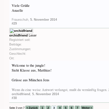
Viele Grüße
Anaelle
Fraueschuh
,
5. November 2014
#29
orchidfriend
Leser
Registriert seit:
Beiträge:
Zustimmungen:
Geschlecht:
Ort:
Welcome to the jungle!
Sieht Klasse aus, Matthias!
Grüsse aus München Jens
Wenn du eine weise Antwort verlangst, mußt du vernünftig fragen
orchidfriend
,
5. November 2014
#30
Seite 3 von 7
< Zurück
1
2
3
4
5
6
7
Weiter >