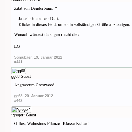
↑
Zitat von Dendorbium:
Ja sehr intensiver Duft.
Klicke in dieses Feld, um es in vollständiger Größe anzuzeigen.
Wonach würdest du sagen riecht die?
LG
Somubaer
,
19. Januar 2012
#441
gg68
Guest
Angraecum Crestwood
gg68
,
20. Januar 2012
#442
*gregor*
Guest
Gilles, Wahnsinns Pflanze! Klasse Kultur!