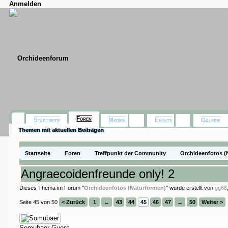
Anmelden
Foren
Startseite
Medien
Events
Galerie
Themen mit aktuellen Beiträgen
Startseite
Foren
Treffpunkt der Community
Orchideenfotos (
Angraecoidenfreunde only! 2
Dieses Thema im Forum "
Orchideenfotos (Naturformen)
" wurde erstellt von
gg68
Seite 45 von 50
< Zurück
1
←
43
44
45
46
47
→
50
Weiter >
Somubaer
Guest