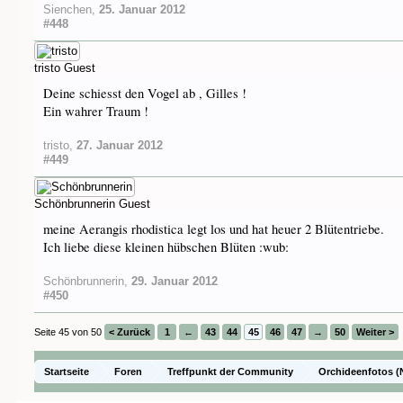
Sienchen
,
25. Januar 2012
#448
tristo
Guest
Deine schiesst den Vogel ab , Gilles !
Ein wahrer Traum !
tristo
,
27. Januar 2012
#449
Schönbrunnerin
Guest
meine Aerangis rhodistica legt los und hat heuer 2 Blütentriebe.
Ich liebe diese kleinen hübschen Blüten :wub:
Schönbrunnerin
,
29. Januar 2012
#450
Seite 45 von 50
< Zurück
1
←
43
44
45
46
47
→
50
Weiter >
Startseite
Foren
Treffpunkt der Community
Orchideenfotos (