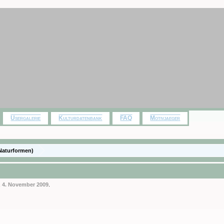
Usergalerie
Kulturdatenbank
FAQ
Motivjaeger
Naturformen)
,
4. November 2009
.