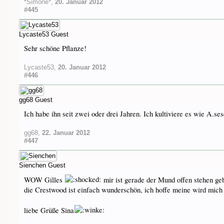
*Simone*
,
20. Januar 2012
#445
Lycaste53
Guest
Sehr schöne Pflanze!
Lycaste53
,
20. Januar 2012
#446
gg68
Guest
Ich habe ihn seit zwei oder drei Jahren. Ich kultiviere es wie A.
gg68
,
22. Januar 2012
#447
Sienchen
Guest
WOW Gilles
mir ist gerade der Mund offen stehen ge
die Crestwood ist einfach wunderschön, ich hoffe meine wird mich
liebe Grüße Sina