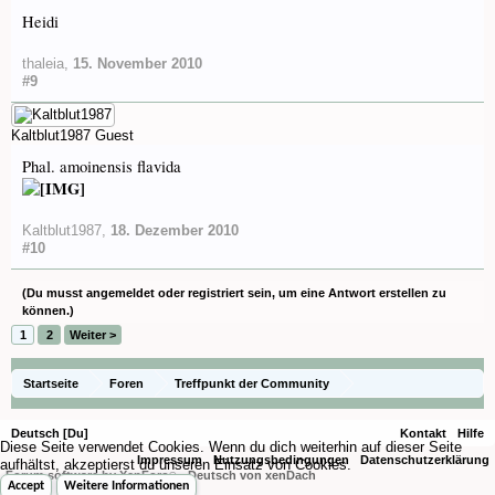
Heidi
thaleia
,
15. November 2010
#9
Kaltblut1987
Guest
Phal. amoinensis flavida
Kaltblut1987
,
18. Dezember 2010
#10
(Du musst angemeldet oder registriert sein, um eine Antwort erstellen zu
können.)
1
2
Weiter >
Startseite
Foren
Treffpunkt der Community
Orchideenfotos (Phalaenopsis)
Deutsch [Du]
Kontakt
Hilfe
Diese Seite verwendet Cookies. Wenn du dich weiterhin auf dieser Seite
Impressum
Nutzungsbedingungen
Datenschutzerklärung
aufhältst, akzeptierst du unseren Einsatz von Cookies.
Forum software by XenForo
-
Deutsch von xenDach
®
Accept
Weitere Informationen