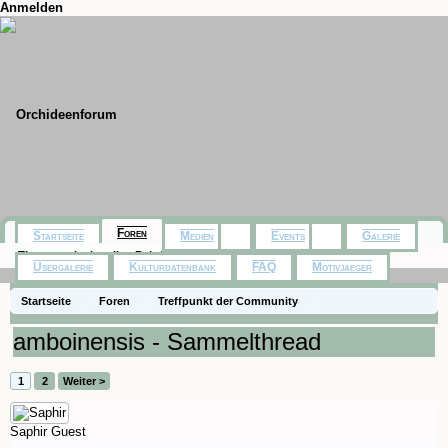
Anmelden
Foren
Startseite
Medien
Events
Galerie
Themen mit aktuellen Beiträgen
Usergalerie
Kulturdatenbank
FAQ
Motivjaeger
Startseite
Foren
Treffpunkt der Community
Orchideenfotos (Phalaenopsis)
amboinensis - Sammelthread
1
2
Weiter >
Saphir
Guest