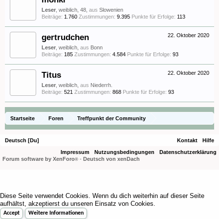
Leser
, weiblich, 48,
aus
Slowenien
Beiträge:
1.760
Zustimmungen:
9.395
Punkte für Erfolge:
113
gertrudchen
22. Oktober 2020
Leser
, weiblich,
aus
Bonn
Beiträge:
185
Zustimmungen:
4.584
Punkte für Erfolge:
93
Titus
22. Oktober 2020
Leser
, weiblich,
aus
Niederrh.
Beiträge:
521
Zustimmungen:
868
Punkte für Erfolge:
93
Startseite
Foren
Treffpunkt der Community
Orchideenfotos (Phalaenopsis)
Phalfreunde only 53
Deutsch [Du]
Kontakt
Hilfe
Impressum
Nutzungsbedingungen
Datenschutzerklärung
Forum software by XenForo
-
Deutsch von xenDach
®
Diese Seite verwendet Cookies. Wenn du dich weiterhin auf dieser Seite
aufhältst, akzeptierst du unseren Einsatz von Cookies.
Accept
Weitere Informationen