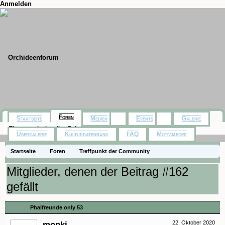
Anmelden
Foren
Startseite
Medien
Events
Galerie
Themen mit aktuellen Beiträgen
Usergalerie
Kulturdatenbank
FAQ
Motivjaeger
Startseite
Foren
Treffpunkt der Community
Orchideenfotos (Phalaenopsis)
Phalfreunde only 53
Mitglieder, denen der Beitrag #162
gefällt
Thema:
Phalfreunde only 53
monki
22. Oktober 2020