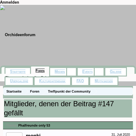
Anmelden
Foren
Startseite
Medien
Events
Galerie
Themen mit aktuellen Beiträgen
Usergalerie
Kulturdatenbank
FAQ
Motivjaeger
Startseite
Foren
Treffpunkt der Community
Orchideenfotos (Phalaenopsis)
Phalfreunde only 53
Mitglieder, denen der Beitrag #147
gefällt
Thema:
Phalfreunde only 53
monki
31. Juli 2020