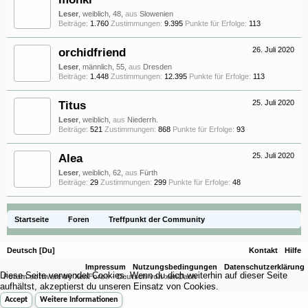
Leser
, weiblich, 48,
aus
Slowenien
Beiträge:
1.760
Zustimmungen:
9.395
Punkte für Erfolge:
113
orchidfriend
26. Juli 2020
Leser
, männlich, 55,
aus
Dresden
Beiträge:
1.448
Zustimmungen:
12.395
Punkte für Erfolge:
113
Titus
25. Juli 2020
Leser
, weiblich,
aus
Niederrh.
Beiträge:
521
Zustimmungen:
868
Punkte für Erfolge:
93
Alea
25. Juli 2020
Leser
, weiblich, 62,
aus
Fürth
Beiträge:
29
Zustimmungen:
299
Punkte für Erfolge:
48
Startseite
Foren
Treffpunkt der Community
Orchideenfotos (Phalaenopsis)
Phalfreunde only 53
Deutsch [Du]
Kontakt
Hilfe
Impressum
Nutzungsbedingungen
Datenschutzerklärung
Diese Seite verwendet Cookies. Wenn du dich weiterhin auf dieser Seite
Forum software by XenForo
-
Deutsch von xenDach
®
aufhältst, akzeptierst du unseren Einsatz von Cookies.
Accept
Weitere Informationen