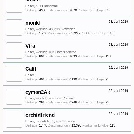
Leser
,
aus
Emmental CH
Beiträge:
493
Zustimmungen:
9.870
Punkte für Erfolge:
93
monki
23. Juni 2019
Leser
, weiblich, 48,
aus
Slowenien
Beiträge:
1.760
Zustimmungen:
9.395
Punkte für Erfolge:
113
Vira
23. Juni 2019
Leser
, weiblich,
aus
Osterzgebirge
Beiträge:
601
Zustimmungen:
8.093
Punkte für Erfolge:
113
Calif
22. Juni 2019
Leser
Beiträge:
401
Zustimmungen:
2.130
Punkte für Erfolge:
93
eyman2Ak
22. Juni 2019
Leser
, weiblich,
aus
Bern, Schweiz
Beiträge:
261
Zustimmungen:
2.246
Punkte für Erfolge:
93
orchidfriend
22. Juni 2019
Leser
, männlich, 55,
aus
Dresden
Beiträge:
1.448
Zustimmungen:
12.395
Punkte für Erfolge:
113