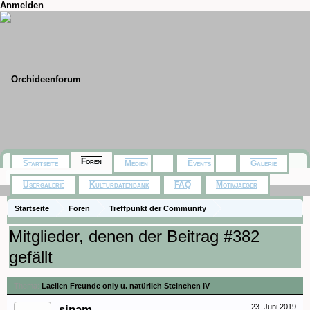
Anmelden
Foren
Startseite
Medien
Events
Galerie
Themen mit aktuellen Beiträgen
Usergalerie
Kulturdatenbank
FAQ
Motivjaeger
Startseite
Foren
Treffpunkt der Community
Orchideenfotos (Naturformen)
Laelien Freunde only u. natürlich Steinchen
Mitglieder, denen der Beitrag #382
gefällt
Thema:
Laelien Freunde only u. natürlich Steinchen IV
sinam
23. Juni 2019