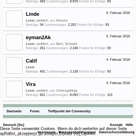
Beiträge:
493
Zustimmungen:
9.870
Punkte für Erfolge:
93
Linde
6. Februar 2018
Leser
, weiblich,
aus
Hessen
Beiträge:
34
Zustimmungen:
2.202
Punkte für Erfolge:
93
eyman2Ak
5. Februar 2018
Leser
, weiblich,
aus
Bern, Schweiz
Beiträge:
261
Zustimmungen:
2.246
Punkte für Erfolge:
93
Calif
4. Februar 2018
Leser
Beiträge:
401
Zustimmungen:
2.130
Punkte für Erfolge:
93
Vira
4. Februar 2018
Leser
, weiblich,
aus
Osterzgebirge
Beiträge:
601
Zustimmungen:
8.093
Punkte für Erfolge:
113
Startseite
Foren
Treffpunkt der Community
Orchideenfotos (Phalaenopsis)
Phalfreunde only 52
Deutsch [Du]
Kontakt
Hilfe
Diese Seite verwendet Cookies. Wenn du dich weiterhin auf dieser Seite
Impressum
Nutzungsbedingungen
Datenschutzerklärung
aufhältst, akzeptierst du unseren Einsatz von Cookies.