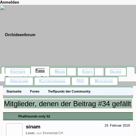
Anmelden
Foren
Startseite
Medien
Events
Galerie
Themen mit aktuellen Beiträgen
Usergalerie
Kulturdatenbank
FAQ
Motivjaeger
Startseite
Foren
Treffpunkt der Community
Orchideenfotos (Phalaenopsis)
Phalfreunde only 52
Mitglieder, denen der Beitrag #34 gefällt
Thema:
Phalfreunde only 52
sinam
19. Februar 2018
Leser
,
aus
Emmental CH