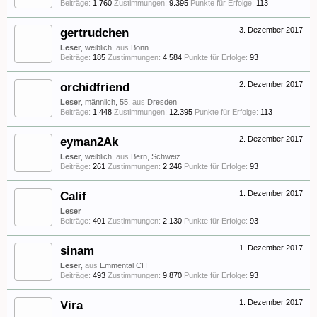
Beiträge:
1.760
Zustimmungen:
9.395
Punkte für Erfolge:
113
gertrudchen
3. Dezember 2017
Leser
, weiblich,
aus
Bonn
Beiträge:
185
Zustimmungen:
4.584
Punkte für Erfolge:
93
orchidfriend
2. Dezember 2017
Leser
, männlich, 55,
aus
Dresden
Beiträge:
1.448
Zustimmungen:
12.395
Punkte für Erfolge:
113
eyman2Ak
2. Dezember 2017
Leser
, weiblich,
aus
Bern, Schweiz
Beiträge:
261
Zustimmungen:
2.246
Punkte für Erfolge:
93
Calif
1. Dezember 2017
Leser
Beiträge:
401
Zustimmungen:
2.130
Punkte für Erfolge:
93
sinam
1. Dezember 2017
Leser
,
aus
Emmental CH
Beiträge:
493
Zustimmungen:
9.870
Punkte für Erfolge:
93
Vira
1. Dezember 2017