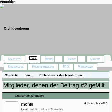
Anmelden
Foren
Startseite
Medien
Events
Galerie
Themen mit aktuellen Beiträgen
Usergalerie
Kulturdatenbank
FAQ
Motivjaeger
Startseite
Foren
Orchideensteckbriefe Naturformen)
Steckbriefe (species)
Guarianthe aurantiaca
Mitglieder, denen der Beitrag #2 gefällt
Thema:
Guarianthe aurantiaca
monki
4. Dezember 2017
Leser
, weiblich, 48,
aus
Slowenien