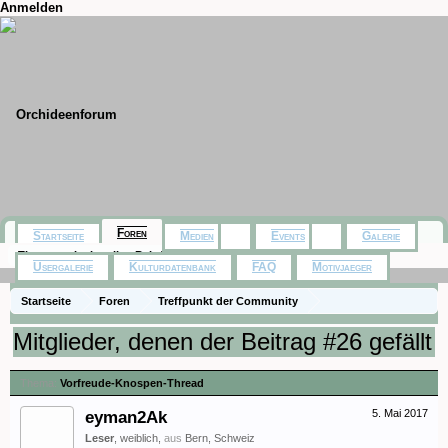
Anmelden
Foren
Startseite
Medien
Events
Galerie
Themen mit aktuellen Beiträgen
Usergalerie
Kulturdatenbank
FAQ
Motivjaeger
Startseite
Foren
Treffpunkt der Community
Orchideenfotos (Phalaenopsis)
Vorfreude-Knospen-Thread
Mitglieder, denen der Beitrag #26 gefällt
Thema:
Vorfreude-Knospen-Thread
eyman2Ak
5. Mai 2017
Leser
, weiblich,
aus
Bern, Schweiz