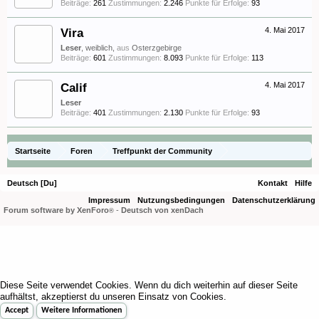
Beiträge:
261
Zustimmungen:
2.246
Punkte für Erfolge:
93
Vira
4. Mai 2017
Leser
, weiblich,
aus
Osterzgebirge
Beiträge:
601
Zustimmungen:
8.093
Punkte für Erfolge:
113
Calif
4. Mai 2017
Leser
Beiträge:
401
Zustimmungen:
2.130
Punkte für Erfolge:
93
Startseite
Foren
Treffpunkt der Community
Orchideenfotos (Phalaenopsis)
Vorfreude-Knospen-Thread
Deutsch [Du]
Kontakt
Hilfe
Impressum
Nutzungsbedingungen
Datenschutzerklärung
Forum software by XenForo
-
Deutsch von xenDach
®
Diese Seite verwendet Cookies. Wenn du dich weiterhin auf dieser Seite
aufhältst, akzeptierst du unseren Einsatz von Cookies.
Accept
Weitere Informationen