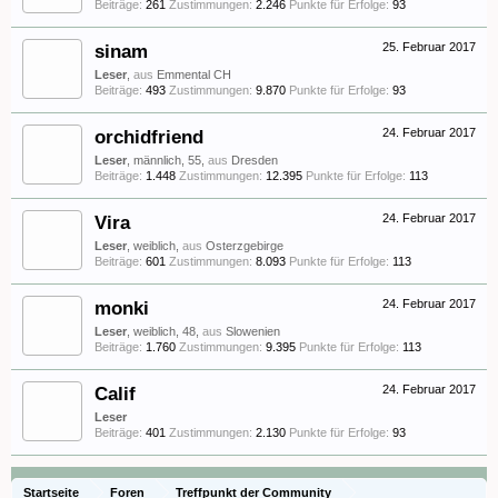
Beiträge:
261
Zustimmungen:
2.246
Punkte für Erfolge:
93
sinam
25. Februar 2017
Leser
,
aus
Emmental CH
Beiträge:
493
Zustimmungen:
9.870
Punkte für Erfolge:
93
orchidfriend
24. Februar 2017
Leser
, männlich, 55,
aus
Dresden
Beiträge:
1.448
Zustimmungen:
12.395
Punkte für Erfolge:
113
Vira
24. Februar 2017
Leser
, weiblich,
aus
Osterzgebirge
Beiträge:
601
Zustimmungen:
8.093
Punkte für Erfolge:
113
monki
24. Februar 2017
Leser
, weiblich, 48,
aus
Slowenien
Beiträge:
1.760
Zustimmungen:
9.395
Punkte für Erfolge:
113
Calif
24. Februar 2017
Leser
Beiträge:
401
Zustimmungen:
2.130
Punkte für Erfolge:
93
Startseite
Foren
Treffpunkt der Community