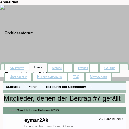
Anmelden
Foren
Startseite
Medien
Events
Galerie
Themen mit aktuellen Beiträgen
Usergalerie
Kulturdatenbank
FAQ
Motivjaeger
Startseite
Foren
Treffpunkt der Community
Orchideenfotos (Hybriden)
Was blüht im Februar 2017?
Mitglieder, denen der Beitrag #7 gefällt
Thema:
Was blüht im Februar 2017?
eyman2Ak
26. Februar 2017
Leser
, weiblich,
aus
Bern, Schweiz