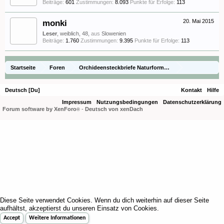
Beiträge:
601
Zustimmungen:
8.093
Punkte für Erfolge:
113
monki
20. Mai 2015
Leser
, weiblich, 48,
aus
Slowenien
Beiträge:
1.760
Zustimmungen:
9.395
Punkte für Erfolge:
113
Startseite
Foren
Orchideensteckbriefe Naturformen)
Steckbriefe (species)
Zygostates lunata
Deutsch [Du]
Kontakt
Hilfe
Impressum
Nutzungsbedingungen
Datenschutzerklärung
Forum software by XenForo
-
Deutsch von xenDach
®
Diese Seite verwendet Cookies. Wenn du dich weiterhin auf dieser Seite
aufhältst, akzeptierst du unseren Einsatz von Cookies.
Accept
Weitere Informationen