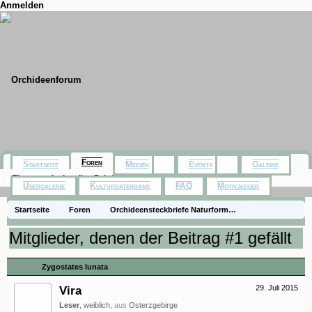
Anmelden
Foren
Startseite
Medien
Events
Galerie
Themen mit aktuellen Beiträgen
Usergalerie
Kulturdatenbank
FAQ
Motivjaeger
Startseite
Foren
Orchideensteckbriefe Naturformen)
Steckbriefe (species)
Zygostates lunata
Mitglieder, denen der Beitrag #1 gefällt
Thema:
Zygostates lunata
Vira
29. Juli 2015
Leser
, weiblich,
aus
Osterzgebirge