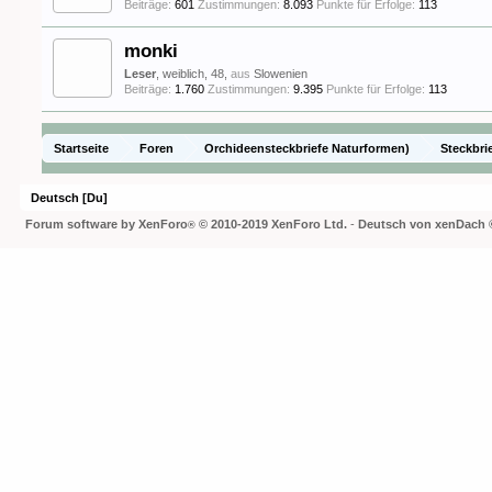
Beiträge:
601
Zustimmungen:
8.093
Punkte für Erfolge:
113
monki
Leser
, weiblich, 48,
aus
Slowenien
Beiträge:
1.760
Zustimmungen:
9.395
Punkte für Erfolge:
113
Startseite
Foren
Orchideensteckbriefe Naturformen)
Steckbri
Deutsch [Du]
Forum software by XenForo
© 2010-2019 XenForo Ltd.
-
Deutsch von xenDach
®