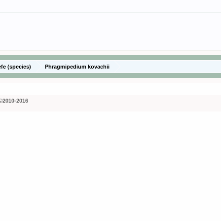
efe (species)
Phragmipedium kovachii
©2010-2016