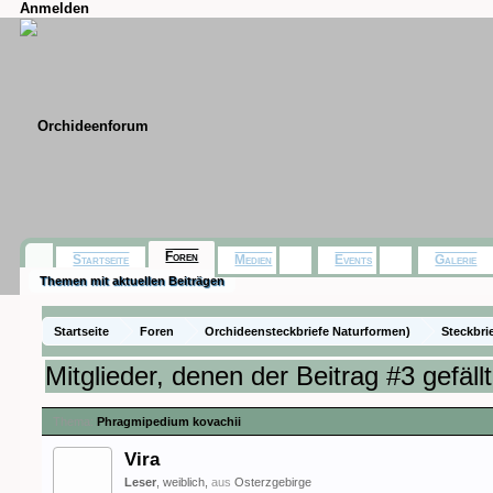
Anmelden
Foren
Startseite
Medien
Events
Galerie
Themen mit aktuellen Beiträgen
Startseite
Foren
Orchideensteckbriefe Naturformen)
Steckbri
Mitglieder, denen der Beitrag #3 gefällt
Thema:
Phragmipedium kovachii
Vira
Leser
, weiblich,
aus
Osterzgebirge