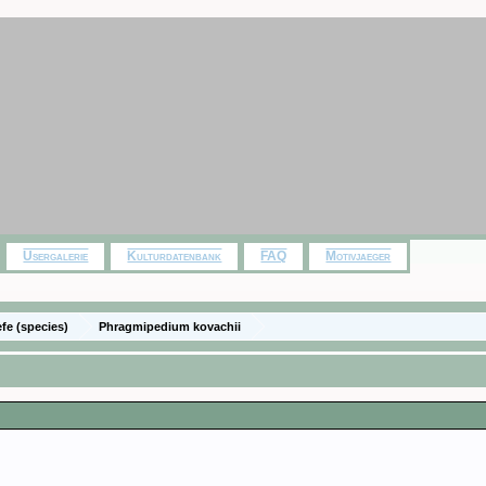
Usergalerie
Kulturdatenbank
FAQ
Motivjaeger
efe (species)
Phragmipedium kovachii