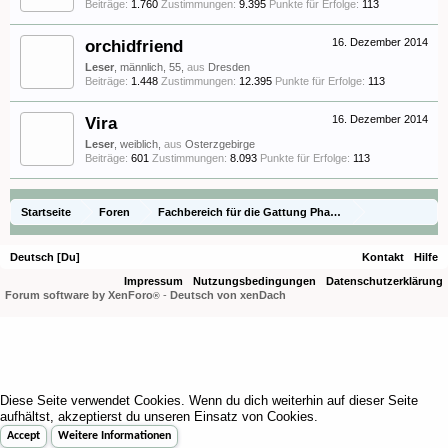
Beiträge:
1.760
Zustimmungen:
9.395
Punkte für Erfolge:
113
orchidfriend
16. Dezember 2014
Leser
, männlich, 55,
aus
Dresden
Beiträge:
1.448
Zustimmungen:
12.395
Punkte für Erfolge:
113
Vira
16. Dezember 2014
Leser
, weiblich,
aus
Osterzgebirge
Beiträge:
601
Zustimmungen:
8.093
Punkte für Erfolge:
113
Startseite
Foren
Fachbereich für die Gattung Phalaenopsis - Species
Naturformen und spezielle Hybriden
Kulturberichte
Deutsch [Du]
Kontakt
Hilfe
Phalaenopsis pallens
Impressum
Nutzungsbedingungen
Datenschutzerklärung
Forum software by XenForo
-
Deutsch von xenDach
®
Diese Seite verwendet Cookies. Wenn du dich weiterhin auf dieser Seite
aufhältst, akzeptierst du unseren Einsatz von Cookies.
Accept
Weitere Informationen