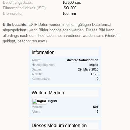
Belichtungsdauer:
10/600 sec
Filmempfindlichkeit (ISO):
ISO 200
Brennweite:
105 mm
Bitte beachte
: EXIF-Daten werden in einem gültigen Dateiformat
abgespeichert, wenn Bilder hochgeladen werden. Dieses Bild kann
allerdings nach dem Hochladen noch verändert worden sein. (Gedreht,
gekippt, beschnitten usw.)
Information
Album:
diverse Naturformen
Hinzugefügt von:
Ingrid
Datum:
29. März 2016
Aufrufe:
1.179
Kommentare:
0
Weitere Medien
Ingrid
Medien:
501
Alben:
6
Dieses Medium empfehlen