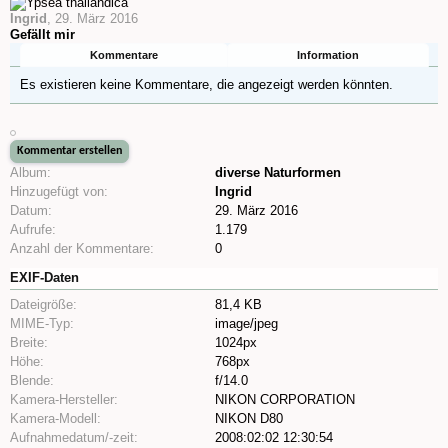
Ingrid
,
29. März 2016
Gefällt mir
Kommentare
Information
Es existieren keine Kommentare, die angezeigt werden könnten.
Album:
diverse Naturformen
Hinzugefügt von:
Ingrid
Datum:
29. März 2016
Aufrufe:
1.179
Anzahl der Kommentare:
0
EXIF-Daten
Dateigröße:
81,4 KB
MIME-Typ:
image/jpeg
Breite:
1024px
Höhe:
768px
Blende:
f/14.0
Kamera-Hersteller:
NIKON CORPORATION
Kamera-Modell:
NIKON D80
Aufnahmedatum/-zeit:
2008:02:02 12:30:54