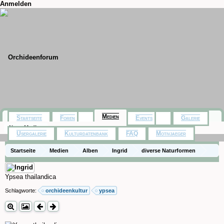
Anmelden
Medien
Startseite
Foren
Events
Galerie
Neue Medien
Usergalerie
Kulturdatenbank
FAQ
Motivjaeger
Startseite
Medien
Alben
Ingrid
diverse Naturformen
Ypsea thailandica
Schlagworte:
orchideenkultur
ypsea