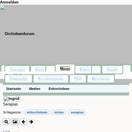
Anmelden
Medien
Startseite
Foren
Events
Galerie
Neue Medien
Usergalerie
Kulturdatenbank
FAQ
Motivjaeger
Startseite
Medien
Erdorchideen
Serapias
Schlagworte:
erdorchideen
istrien
serapias