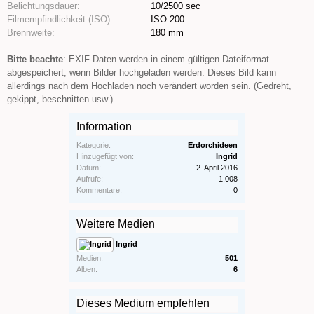
Belichtungsdauer:
10/2500 sec
Filmempfindlichkeit (ISO):
ISO 200
Brennweite:
180 mm
Bitte beachte
: EXIF-Daten werden in einem gültigen Dateiformat
abgespeichert, wenn Bilder hochgeladen werden. Dieses Bild kann
allerdings nach dem Hochladen noch verändert worden sein. (Gedreht,
gekippt, beschnitten usw.)
Information
Kategorie:
Erdorchideen
Hinzugefügt von:
Ingrid
Datum:
2. April 2016
Aufrufe:
1.008
Kommentare:
0
Weitere Medien
Ingrid
Medien:
501
Alben:
6
Dieses Medium empfehlen