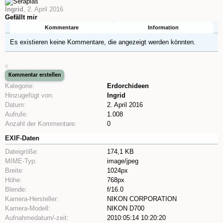
Ingrid
,
2. April 2016
Gefällt mir
Kommentare
Information
Es existieren keine Kommentare, die angezeigt werden könnten.
Kategorie:
Erdorchideen
Hinzugefügt von:
Ingrid
Datum:
2. April 2016
Aufrufe:
1.008
Anzahl der Kommentare:
0
EXIF-Daten
Dateigröße:
174,1 KB
MIME-Typ:
image/jpeg
Breite:
1024px
Höhe:
768px
Blende:
f/16.0
Kamera-Hersteller:
NIKON CORPORATION
Kamera-Modell:
NIKON D700
Aufnahmedatum/-zeit:
2010:05:14 10:20:20