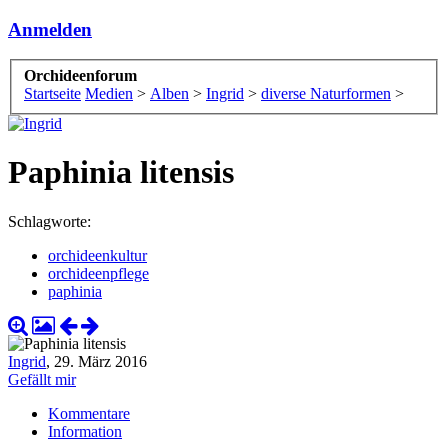
Anmelden
Orchideenforum
Startseite
Medien
>
Alben
>
Ingrid
>
diverse Naturformen
>
Paphinia litensis
Schlagworte:
orchideenkultur
orchideenpflege
paphinia
Ingrid
,
29. März 2016
Gefällt mir
Kommentare
Information