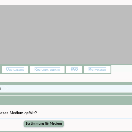
Usergalerie
Kulturdatenbank
FAQ
Motivjaeger
i
dieses Medium gefällt?