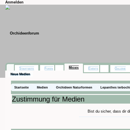
Anmelden
Medien
Startseite
Foren
Events
Galerie
Neue Medien
Startseite
Medien
Orchideen Naturformen
Lepanthes terbochi
Zustimmung für Medien
Bist du sicher, dass dir 