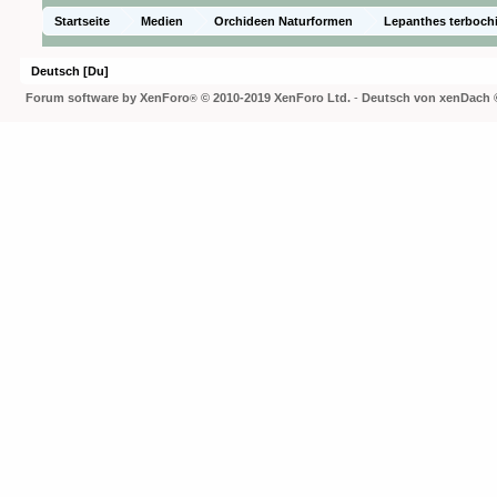
Startseite
Medien
Orchideen Naturformen
Lepanthes terbochi
Deutsch [Du]
Forum software by XenForo
© 2010-2019 XenForo Ltd.
-
Deutsch von xenDach
®