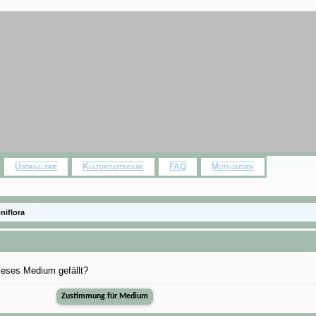
Usergalerie
Kulturdatenbank
FAQ
Motivjaeger
niflora
dieses Medium gefällt?