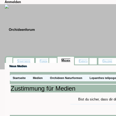
Anmelden
Medien
Startseite
Foren
Events
Galerie
Neue Medien
Startseite
Medien
Orchideen Naturformen
Lepanthes telipogo
Zustimmung für Medien
Bist du sicher, dass dir 