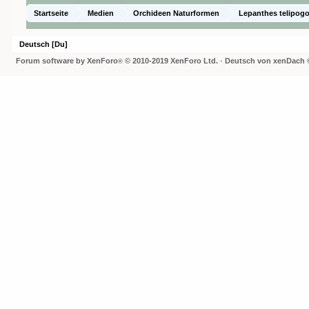
Startseite
Medien
Orchideen Naturformen
Lepanthes telipogo
Deutsch [Du]
Forum software by XenForo
© 2010-2019 XenForo Ltd.
-
Deutsch von xenDach
®