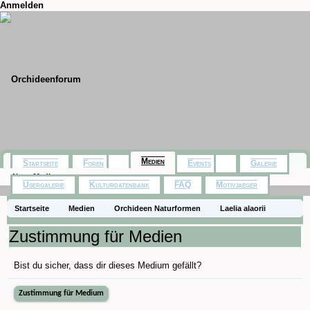
Anmelden
Medien
Startseite
Foren
Events
Galerie
Neue Medien
Usergalerie
Kulturdatenbank
FAQ
Motivjaeger
Startseite
Medien
Orchideen Naturformen
Laelia alaorii
Zustimmung für Medien
Bist du sicher, dass dir dieses Medium gefällt?