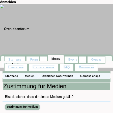
Anmelden
Medien
Startseite
Foren
Events
Galerie
Neue Medien
Usergalerie
Kulturdatenbank
FAQ
Motivjaeger
Startseite
Medien
Orchideen Naturformen
Gomesa crispa
Zustimmung für Medien
Bist du sicher, dass dir dieses Medium gefällt?