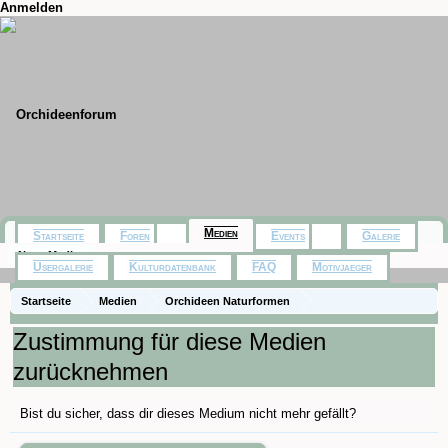
Anmelden
Medien
Startseite
Foren
Events
Galerie
Neue Medien
Usergalerie
Kulturdatenbank
FAQ
Motivjaeger
Startseite
Medien
Orchideen Naturformen
Eulophiella elisabethae
Zustimmung für diese Medien
zurücknehmen
Bist du sicher, dass dir dieses Medium nicht mehr gefällt?